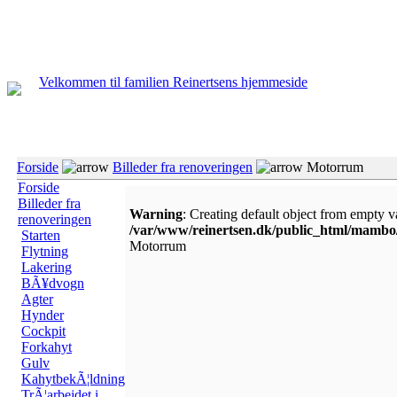
Velkommen til familien Reinertsens hjemmeside
Forside
Billeder fra renoveringen
Motorrum
Forside
Billeder fra
Warning
: Creating default object from empty v
renoveringen
/var/www/reinertsen.dk/public_html/mamb
Starten
Motorrum
Flytning
Lakering
BÃ¥dvogn
Agter
Hynder
Cockpit
Forkahyt
Gulv
KahytbekÃ¦ldning
TrÃ¦arbejdet i