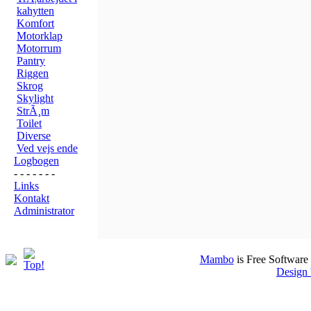
kahytten
Komfort
Motorklap
Motorrum
Pantry
Riggen
Skrog
Skylight
StrÃ¸m
Toilet
Diverse
Ved vejs ende
Logbogen
- - - - - - -
Links
Kontakt
Administrator
Mambo
is Free Software
Design