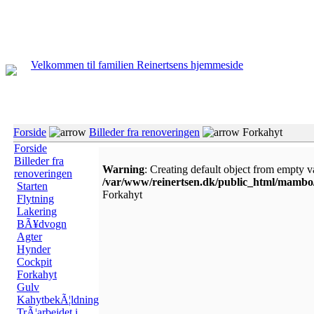
Velkommen til familien Reinertsens hjemmeside
Forside
Billeder fra renoveringen
Forkahyt
Forside
Billeder fra
Warning
: Creating default object from empty v
renoveringen
/var/www/reinertsen.dk/public_html/mamb
Starten
Forkahyt
Flytning
Lakering
BÃ¥dvogn
Agter
Hynder
Cockpit
Forkahyt
Gulv
KahytbekÃ¦ldning
TrÃ¦arbejdet i