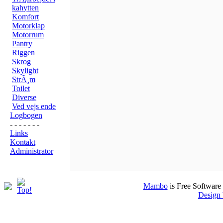
kahytten
Komfort
Motorklap
Motorrum
Pantry
Riggen
Skrog
Skylight
StrÃ¸m
Toilet
Diverse
Ved vejs ende
Logbogen
- - - - - - -
Links
Kontakt
Administrator
Mambo
is Free Software
Design