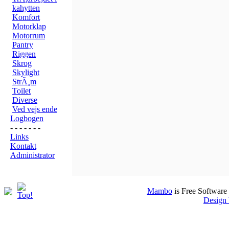
kahytten
Komfort
Motorklap
Motorrum
Pantry
Riggen
Skrog
Skylight
StrÃ¸m
Toilet
Diverse
Ved vejs ende
Logbogen
- - - - - - -
Links
Kontakt
Administrator
Mambo
is Free Software
Design