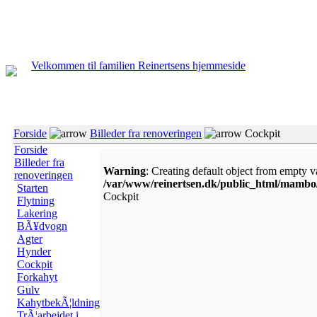
Velkommen til familien Reinertsens hjemmeside
Forside
Billeder fra renoveringen
Cockpit
Forside
Billeder fra
Warning
: Creating default object from empty v
renoveringen
/var/www/reinertsen.dk/public_html/mamb
Starten
Cockpit
Flytning
Lakering
BÃ¥dvogn
Agter
Hynder
Cockpit
Forkahyt
Gulv
KahytbekÃ¦ldning
TrÃ¦arbejdet i