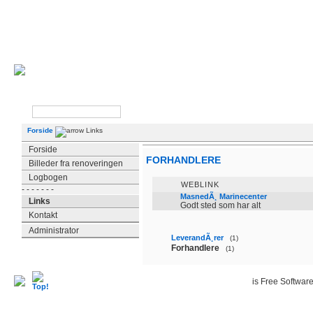
VELKOMMEN TIL 
HJE
Forside
Links
Forside
FORHANDLERE
Billeder fra renoveringen
Logbogen
WEBLINK
- - - - - - -
MasnedÃ¸ Marinecenter
Links
Godt sted som har alt
Kontakt
Administrator
LeverandÃ¸rer
(1)
Forhandlere
(1)
is Free Softwar
Mambo
Desig